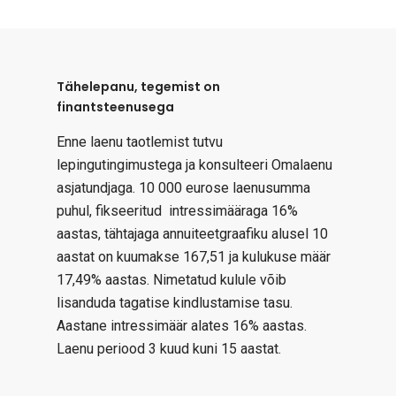
Tähelepanu, tegemist on
finantsteenusega
Enne laenu taotlemist tutvu
lepingutingimustega ja konsulteeri Omalaenu
asjatundjaga. 10 000 eurose laenusumma
puhul, fikseeritud intressimääraga 16%
aastas, tähtajaga annuiteetgraafiku alusel 10
aastat on kuumakse 167,51 ja kulukuse määr
17,49% aastas. Nimetatud kulule võib
lisanduda tagatise kindlustamise tasu.
Aastane intressimäär alates 16% aastas.
Laenu periood 3 kuud kuni 15 aastat.