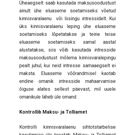
Üheaegselt saab kasutada maksusoodustust
ainult ühe eluaseme soetamiseks võetud
kinnisvaralaenu või liisingu intressidelt. Kui
üks kinnisvaralaenu leping ühe eluaseme
soetamiseks lõpetatakse ja teine teise
eluaseme soetamiseks samal aastal
alustatakse, siis võib kasutada intresside
maksusoodustust mõlema kinnisvaralepingu
pealt juhul, kui neid intresse samaaegselt ei
maksta. Eluaseme võõrandmisel kaotab
endine omanik intresside mahaarvamise
õiguse alates sellest päevast, mil uuele
omanikule läheb üle omand.
Kontrollib Maksu- ja Tolliamet
Kontrolli kinnisvaralaenu sihtotstarbelise
kasutamise üle teostab Maksu- ja Tolliamet