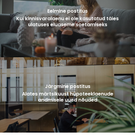
Eelmine postitus
Kui kinnisvaralaenu ei ole kasutatud täies
ulatuses eluaseme soetamiseks
Järgmine postitus
Alates märtsikuust hüpoteeklaenude
andmisele uued nõuded