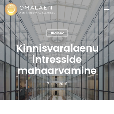
Skip
Men
to
main
content
Uudised
Kinnisvaralaenu
intresside
mahaarvamine
7. juuni 2015