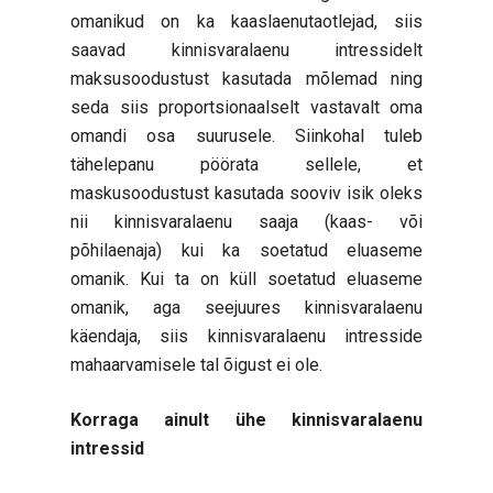
omanikud on ka kaaslaenutaotlejad, siis
saavad kinnisvaralaenu intressidelt
maksusoodustust kasutada mõlemad ning
seda siis proportsionaalselt vastavalt oma
omandi osa suurusele. Siinkohal tuleb
tähelepanu pöörata sellele, et
maskusoodustust kasutada sooviv isik oleks
nii kinnisvaralaenu saaja (kaas- või
põhilaenaja) kui ka soetatud eluaseme
omanik. Kui ta on küll soetatud eluaseme
omanik, aga seejuures kinnisvaralaenu
käendaja, siis kinnisvaralaenu intresside
mahaarvamisele tal õigust ei ole.
Korraga ainult ühe kinnisvaralaenu
intressid