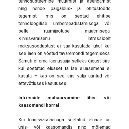
tehnosüsteemide muutmist ja asendamist
ning nende paigaldus- ja ehitustööde
tegemist, mis on seotud ehitise
tehnoloogilise ümberseadistamisega või
selle ruumijaotuse muutmisega.
Kinnisvaralaenu intressidelt
maksusoodustust ei saa kasutada juhul, kui
see laen on võetud tavaremondi tegemiseks.
Samuti ei oma laenusaaja selleks õigust siis,
kui soetatud eluaset ta ise eluasemena ei
kasuta – kas on see siis välja üüritud või
ettevõtluses kasutuses.
Intresside mahaarvamine ühis- või
kaasomandi korral
Kui kinnisvaralaenuga soetatud eluase on
ühis- või kaasomandis ning mõlemad