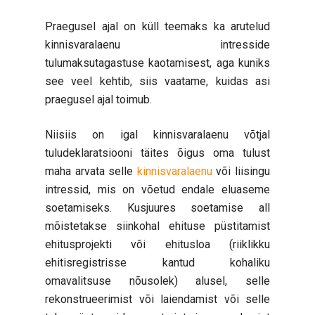
Praegusel ajal on küll teemaks ka arutelud
kinnisvaralaenu intresside
tulumaksutagastuse kaotamisest, aga kuniks
see veel kehtib, siis vaatame, kuidas asi
praegusel ajal toimub.
Niisiis on igal kinnisvaralaenu võtjal
tuludeklaratsiooni täites õigus oma tulust
maha arvata selle
kinnisvaralaenu
või liisingu
intressid, mis on võetud endale eluaseme
soetamiseks. Kusjuures soetamise all
mõistetakse siinkohal ehituse püstitamist
ehitusprojekti või ehitusloa (riiklikku
ehitisregistrisse kantud kohaliku
omavalitsuse nõusolek) alusel, selle
rekonstrueerimist või laiendamist või selle