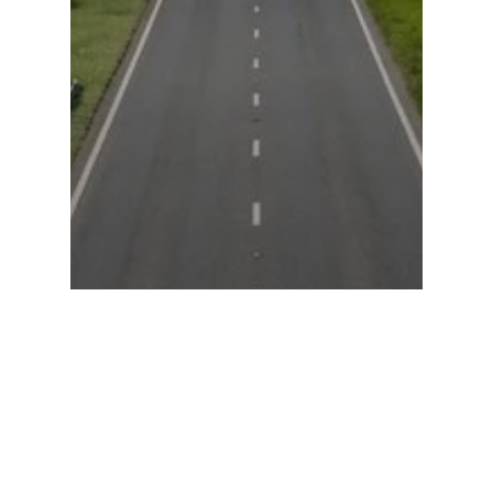
Uudised
Digitaalne euro läheneb
reaalsusele: Kuidas
keskpankade digirahad
(CBDC) muudavad pankade